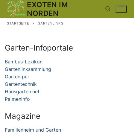
Zum
EXOTEN IM
Inhalt
NORDEN
springen
STARTSEITE
GARTENLINKS
Suchen nach:
Garten-Infoportale
Bambus-Lexikon
Gartenlinksammlung
Garten pur
Gartentechnik
Hausgarten.net
Palmeninfo
Magazine
Familienheim und Garten